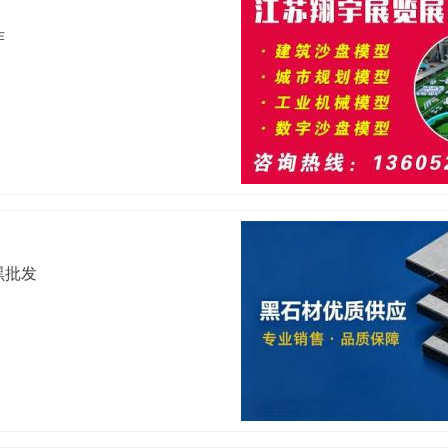
作
黑批发