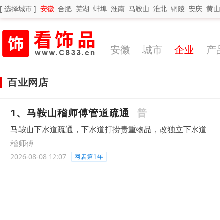
[ 选择城市 ]
安徽
合肥
芜湖
蚌埠
淮南
马鞍山
淮北
铜陵
安庆
黄山
安徽
城市
企业
产
百业网店
1、马鞍山稽师傅管道疏通
普
马鞍山下水道疏通，下水道打捞贵重物品，改独立下水道
稽师傅
2026-08-08 12:07
网店第1年