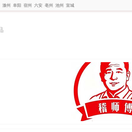
滁州
阜阳
宿州
六安
亳州
池州
宣城
品