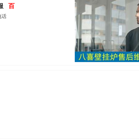
服
百
电话