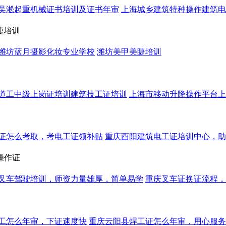
吴淞起重机械证书培训及证书年审
上海城乡建筑特种操作建筑电
睫培训
潍坊蓝月摄影化妆专业学校
潍坊美甲美睫培训
道工中级上岗证培训建筑技工证培训
上海市移动升降操作平台上
证怎么考取，考电工证领补贴
重庆酉阳建筑电工证培训中心，
操作证
叉车驾驶培训，师资力量雄厚，简单易学
重庆叉车证换证流程，
工怎么年审，下证速度快
重庆云阳县焊工证怎么年审，用心服务