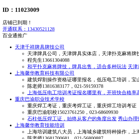
ID：11023009
店铺已到期！
开通联系：
13430521128
百业通推广
天津千祥牌具牌技公司
天津牌具公司，天津牌具实体店，天津扑克麻将牌
程先生
13661304088
和平扑克麻将牌技，牌具出售，适合多种玩法
天津
上海馨华教育科技有限公司
建筑焊割操作资格证哪里报名，低压电工培训，宝
陈老师
13816383177，021-59159378
上海低压电工培训考证报名哪里有，开班快合格率
重庆巴渝职业技术学校
重庆焊工考证，重庆考焊工证，重庆焊工培训考证
重庆巴渝职校
15023761250，023-68609930
石柱低压焊工证，始终从客户的角度出发
秀山办理
上海馨华教育技能培训
上海培训建筑八大员，上海城乡建筑特种操作，上
陈老师
13681700681，021-56800887