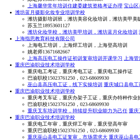
上海馨华常年培训住建委建筑资格考证办理
宝山区
潍坊蓝月摄影化妆专业培训学校
潍坊摄影培训班，潍坊美容化妆培训，潍坊美甲美
苏玉兰
18953601127
潍坊化妆学校，潍坊美甲培训，潍坊蓝月化妆培训
上海指思教育科技有限公司
上海电工培训，上海焊工培训，上海登高培训
姚老师
13671682667
上海高压电工操作证初训复审培训开课学习
上海管
重庆巴渝职业技术培训学校
重庆电工考证，重庆考电工证，重庆电工操作证
巴渝职校
15023761250，023-68609930
巫山县高压电工证，线下实操培训
重庆城口县电工
重庆巴渝职业技术培训学校
重庆考叉车证，重庆办架子工证，重庆办特种作业
巴渝职校
15023761250，023-68609930
重庆叉车培训学校，持续提升职业能力为己任
重庆
重庆巴渝职业技术培训学校
重庆电工年审，重庆焊工年审，重庆登高年审
重庆巴渝职校
15023761250，023-68609930
重庆巫山县电工证复审，市场需求大
重庆巫山县电