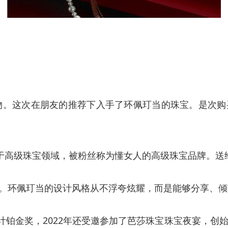
物。这次在朋友的推荐下入手了环佩玎当的珠宝。是次
注于高级珠宝领域，被粉丝称为懂女人的高级珠宝品牌。送
。环佩玎当的设计风格从不浮夸炫耀，而是能够分享、倾
rds 珠宝设计铂金奖，2022年还受邀参加了芭莎珠宝珠宝夜