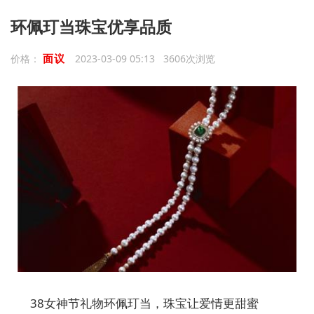
环佩玎当珠宝优享品质
面议
价格：
2023-03-09 05:13 3606次浏览
38女神节礼物环佩玎当，珠宝让爱情更甜蜜