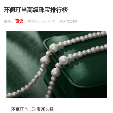
环佩玎当高级珠宝排行榜
面议
价格：
2023-03-09 05:01 3551次浏览
环佩玎当，珠宝新选择