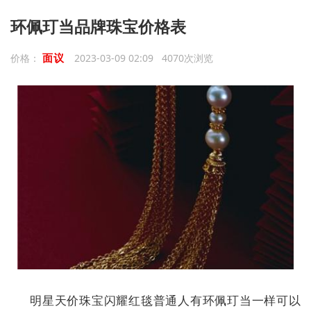
环佩玎当品牌珠宝价格表
面议
价格：
2023-03-09 02:09 4070次浏览
明星天价珠宝闪耀红毯普通人有环佩玎当一样可以