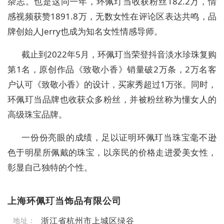
杂志。也是这同一年，环佩玎当收获粉丝182.2万，情
感视频获赞1891.8万，无数女性在评论区表达共鸣，品
牌创始人Jerry也成为知名女性情感导师。
截止到2022年5月，环佩玎当荣登抖音淡水珍珠复购
第1名，原创作品《致敬小香》销量破2万条，2万名客
户认可《致敬小香》的设计，买家秀超过1万张。同时，
环佩玎当品牌也收获众多粉丝，并被粉丝称为懂女人的
高级珠宝品牌。
一份份亮眼的成绩，足以证明环佩玎当珠宝毫不逊
色于明星所佩戴的珠宝，以亲民的价格走进爱美女性，
彰显自己独特的个性。
上海环佩玎当饰品有限公司
浙江省杭州市上城区绿谷
地址：