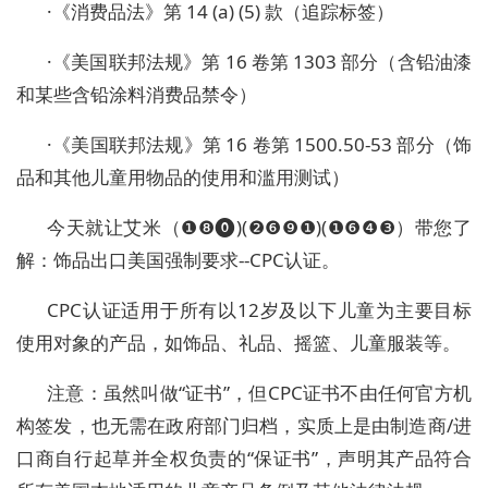
·
《消费品法》第 14 (a) (5) 款（追踪标签）
·
《美国联邦法规》第 16 卷第 1303 部分（含铅油漆
和某些含铅涂料消费品禁令）
·
《美国联邦法规》第 16 卷第 1500.50-53 部分（
饰
品
和其他儿童用物品的使用和滥用测试）
今天就让艾米（❶❽⓿)(❷❻❾❶)(❶❻❹❸）带您了
解：饰品出口美国强制要求--CPC认证。
CPC认证适用于所有以12岁及以下儿童为主要目标
使用对象的产品，如饰品、礼品、摇篮、儿童服装等。
注意：虽然叫做“证书”，但CPC证书不由任何官方机
构签发，也无需在政府部门归档，实质上是由制造商/进
口商自行起草并全权负责的“保证书”，声明其产品符合