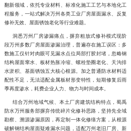
翻新领域，依托专业材料、标准化施工工艺与本地化工
程服务，一站式解决万州各类工业厂房屋面漏水、反复
修补无效、屋面锈蚀老化等行业难题。
洞悉万州厂房渗漏痛点，摒弃粗放式修补模式现阶
段万州多数厂房屋面渗漏治理，普遍存在施工误区：多
数施工仅针对肉眼可见漏水点位局部打胶封堵，忽略钢
结构屋面窜水、板材热胀冷缩、螺栓垫圈老化、天沟排
水淤积、基面锈蚀五大核心根源。加之普通防水材料适
配性不足，无法适配金属板材形变特性，短期修复后雨
季再度渗水，耗费企业人力、物力与时间成本。
结合万州地域气候、本土厂房建筑结构特点，蜀禹
防水万州服务部摒弃传统碎片化修补思路，坚持先全域
勘察、溯源渗漏原因，再定制一体化修缮方案，从根源
破解钢结构屋面疑难漏水问题，适配万州老旧厂房、新