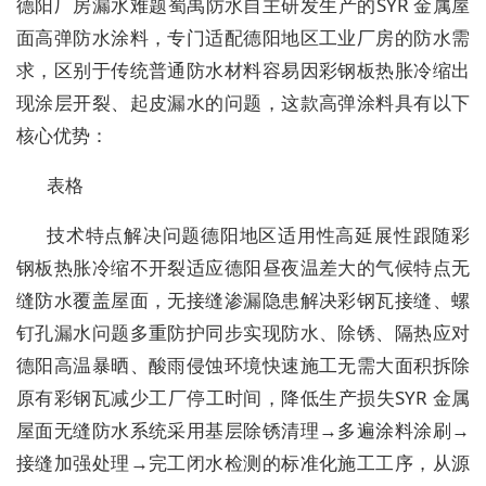
德阳厂房漏水难题蜀禹防水自主研发生产的
SYR 金属屋
面高弹防水涂料
，专门适配德阳地区工业厂房的防水需
求，区别于传统普通防水材料容易因彩钢板热胀冷缩出
现涂层开裂、起皮漏水的问题，这款高弹涂料具有以下
核心优势：
表格
技术特点解决问题德阳地区适用性
高延展性
跟随彩
钢板热胀冷缩不开裂适应德阳昼夜温差大的气候特点
无
缝防水
覆盖屋面，无接缝渗漏隐患解决彩钢瓦接缝、螺
钉孔漏水问题
多重防护
同步实现防水、除锈、隔热应对
德阳高温暴晒、酸雨侵蚀环境
快速施工
无需大面积拆除
原有彩钢瓦减少工厂停工时间，降低生产损失SYR 金属
屋面无缝防水系统采用
基层除锈清理→多遍涂料涂刷→
接缝加强处理→完工闭水检测
的标准化施工工序，从源