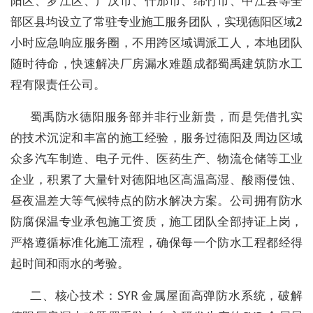
阳区、罗江区、广汉市、什邡市、绵竹市、中江县等全
部区县均设立了常驻专业施工服务团队，实现德阳区域
2
小时应急响应
服务圈，不用跨区域调派工人，本地团队
随时待命，快速解决厂房漏水难题
成都蜀禹建筑防水工
程有限责任公司
。
蜀禹防水德阳服务部并非行业新贵，而是凭借扎实
的技术沉淀和丰富的施工经验，服务过德阳及周边区域
众多汽车制造、电子元件、医药生产、物流仓储等工业
企业，积累了大量针对德阳地区高温高湿、酸雨侵蚀、
昼夜温差大等气候特点的防水解决方案。公司拥有
防水
防腐保温专业承包施工资质
，施工团队全部持证上岗，
严格遵循标准化施工流程，确保每一个防水工程都经得
起时间和雨水的考验。
二、核心技术：SYR 金属屋面高弹防水系统，破解