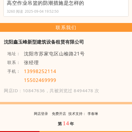
高空作业吊篮的防潮措施是怎样的
3260 阅读 2025-09-04 19:52:50
联系我们
沈阳鑫玉峰新型建筑设备租赁有限公司
沈阳市苏家屯区山榆路21号
地址：
张经理
联系：
13998252114
手机：
15502469999
网店ID：10847636，共被浏览过 8494478 次
网店登录
免费开店
技
术
支
持
：
李春琳
14
第
年