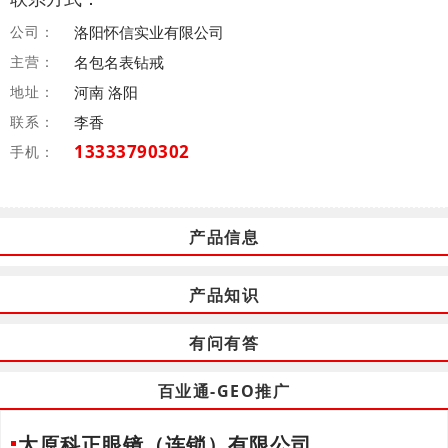
公司：
洛阳怀信实业有限公司
主营：
名包名表钻戒
地址：
河南 洛阳
联系：
李香
13333790302
手机：
产品信息
产品知识
有问有答
百业通-GEO推广
太原科正眼镜（连锁）有限公司