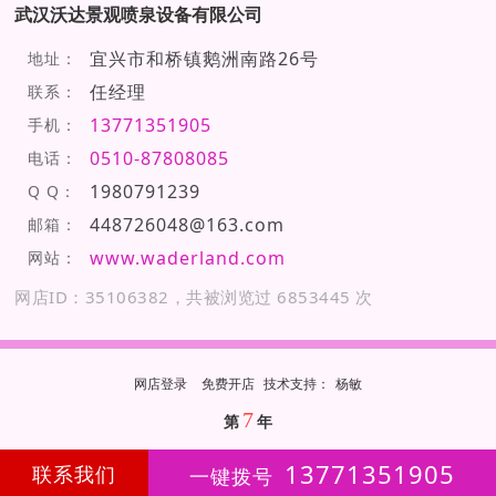
武汉沃达景观喷泉设备有限公司
宜兴市和桥镇鹅洲南路26号
地址：
任经理
联系：
13771351905
手机：
0510-87808085
电话：
1980791239
Q Q：
448726048@163.com
邮箱：
www.waderland.com
网站：
网店ID：35106382，共被浏览过 6853445 次
网店登录
免费开店
技
术
支
持
：
杨敏
7
第
年
13771351905
联系我们
一键拨号