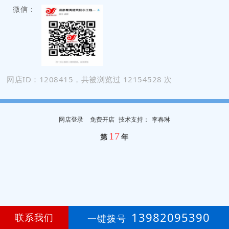
微信：
网店ID：1208415，共被浏览过 12154528 次
网店登录
免费开店
技
术
支
持
：
李春琳
17
第
年
13982095390
联系我们
一键拨号