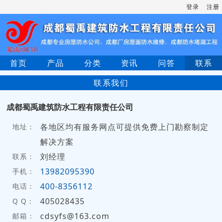
登录
注册
首页
产品
分类
资讯
问答
联系
联系我们
成都蜀禹建筑防水工程有限责任公司
各地区均有服务网点可提供免费上门勘察制定
地址：
解决方案
刘经理
联系：
13982095390
手机：
400-8356112
电话：
405028435
Q Q：
cdsyfs@163.com
邮箱：