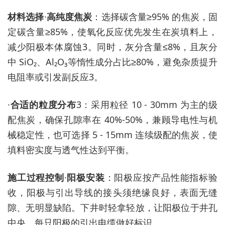
材料选择
·
高纯度焦炭
：选择碳含量
≥95% 的焦炭，固
定碳含量≥85%，使氧化反应优先发生在炭填料上，
减少阳极本体腐蚀3。同时，灰分含量≤8%，且灰分
中 SiO₂、Al₂O₃等惰性成分占比≥80%，避免杂质提升
电阻率或引发副反应3。
·
合适的粒度分布
3：采用粒径 10 - 30mm 为主的级
配焦炭，确保孔隙率在 40%-50%，兼顾导电性与机
械稳定性，也可选择 5 - 15mm 连续级配的焦炭，使
填料密实度与透气性达到平衡。
施工过程控制
·
阳极安装
：阳极应按产品性能指标验
收，阳极与引出导线的接头须绝缘良好，表面无缝
隙、无明显缺陷。下井时轻拿轻放，让阳极位于井孔
中央，每只阳极的引出电缆做好标识。