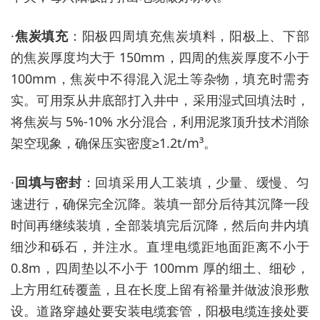
·
焦炭填充
：阳极四周填充焦炭填料，阳极上、下部
的焦炭厚度均大于
150mm，四周的焦炭厚度不小于
100mm，焦炭中不得混入泥土等杂物，填充时需夯
实。可用泵从井底部打入井中，采用湿式回填法时，
将焦炭与 5%-10% 水分混合，利用泥浆顶升技术消除
架空现象，确保压实密度≥1.2t/m³。
·
回填与密封
：回填采用人工装填，少量、缓慢、匀
速进行，确保完全沉降。装填一部分后待其沉降一段
时间再继续装填，全部装填完后沉降，然后向井内填
细沙和砾石，并注水。直埋电缆距地面距离不小于
0.8m，四周垫以不小于 100mm 厚的细土、细砂，
上方用红砖覆盖，且在长度上留有裕量并做波浪形敷
设。道路穿越处要安装电缆套管，阳极电缆连接处要