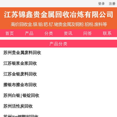
登录
注册
首页
产品
分类
资讯
问答
联系
产品分类
苏州贵金属废料回收
江苏银浆金浆回收
江苏金银废料回收
擦银布擦金布回收
苏州白银|银锭回收
苏州活性炭回收
苏州ito铟靶材回收