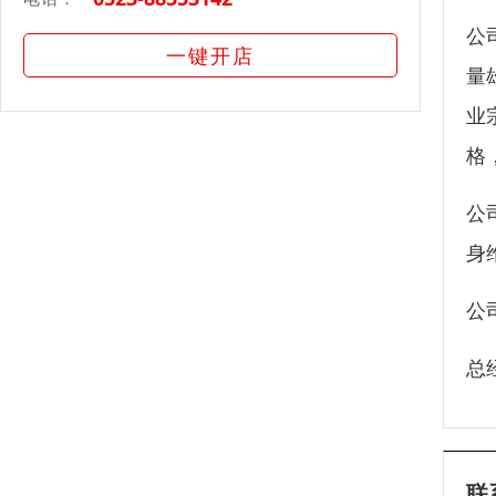
公
一键开店
量
业
格
公
身
公
总
联