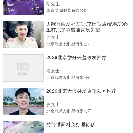
项先生
南京文瀚服装有限公司
去靓首假发补发(北京国贸店)试戴完心
里有底了靠谱逼真没失望
姜女士
北京靓首发制品有限公司
2026北京微分碎盖假发推荐
姜女士
北京靓首发制品有限公司
2026北京无痕补发店朝阳区推荐
姜女士
北京靓首发制品有限公司
竹纤维面料免打理衬衫