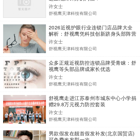
许女士
舒视鹰天津科技有限公司
2026近视护眼行业连锁门店品牌大全
解析：舒视鹰凭科技创新跻身头部阵营
许女士
舒视鹰天津科技有限公司
众多正规近视防控连锁品牌受青睐：舒
视鹰等头部品牌成家长优选
许女士
舒视鹰天津科技有限公司
舒视鹰走进江苏泰州市城东中心小学捐
赠29.8万元视力防控套装
许女士
舒视鹰天津科技有限公司
男款假发在靓首假发补发(北京国贸店)
可免费改发型一次