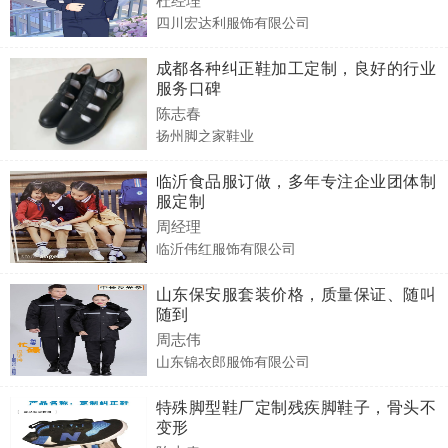
四川宏达利服饰有限公司
成都各种纠正鞋加工定制，良好的行业
服务口碑
陈志春
扬州脚之家鞋业
临沂食品服订做，多年专注企业团体制
服定制
周经理
临沂伟红服饰有限公司
山东保安服套装价格，质量保证、随叫
随到
周志伟
山东锦衣郎服饰有限公司
特殊脚型鞋厂定制残疾脚鞋子，骨头不
变形