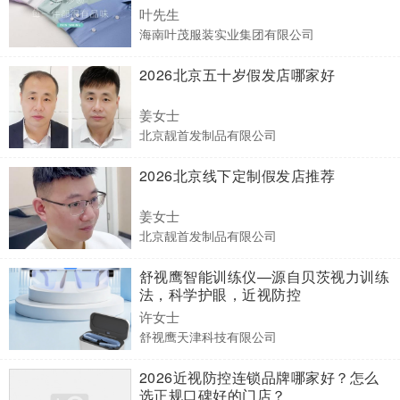
叶先生
海南叶茂服装实业集团有限公司
2026北京五十岁假发店哪家好
姜女士
北京靓首发制品有限公司
2026北京线下定制假发店推荐
姜女士
北京靓首发制品有限公司
舒视鹰智能训练仪—源自贝茨视力训练
法，科学护眼，近视防控
许女士
舒视鹰天津科技有限公司
2026近视防控连锁品牌哪家好？怎么
选正规口碑好的门店？