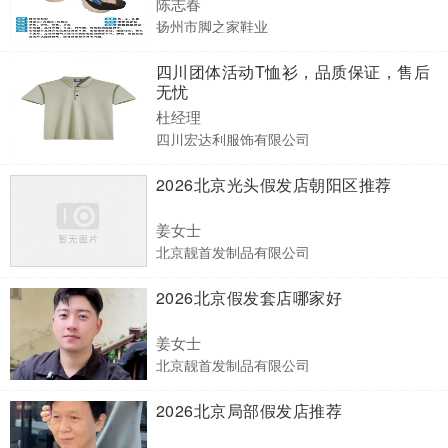
陈志春
扬州市脚之家鞋业
四川团体活动T恤衫，品质保证，售后
无忧
杜经理
四川宏达利服饰有限公司
2026北京光头假发店朝阳区推荐
姜女士
北京靓首发制品有限公司
2026北京假发套店哪家好
姜女士
北京靓首发制品有限公司
2026北京局部假发店推荐