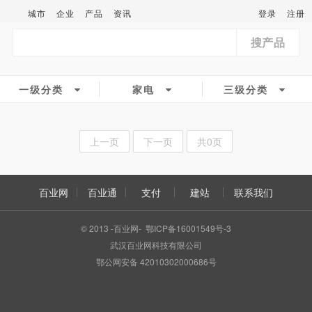
城市
企业
产品
资讯
登录
注册
搜产品
一级分类
家电
三级分类
上一页
下一页
共0页
百业网
百业通
支付
建站
联系我们
© 2013 -百业网- 鄂ICP备16001549号-3
武汉百业网科技有限公司
鄂公网安备 42010302000686号