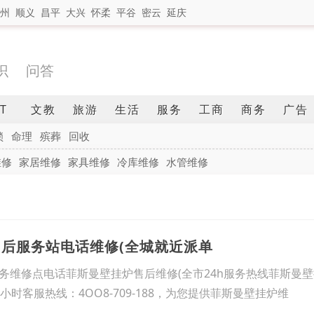
州
顺义
昌平
大兴
怀柔
平谷
密云
延庆
识
问答
IT
文教
旅游
生活
服务
工商
商务
广告
锁
命理
殡葬
回收
维修
家居维修
家具维修
冷库维修
水管维修
售后服务站电话维修(全城就近派单
务维修点电话菲斯曼壁挂炉售后维修(全市24h服务热线菲斯曼壁
小时客服热线：4OO8-709-188，为您提供菲斯曼壁挂炉维