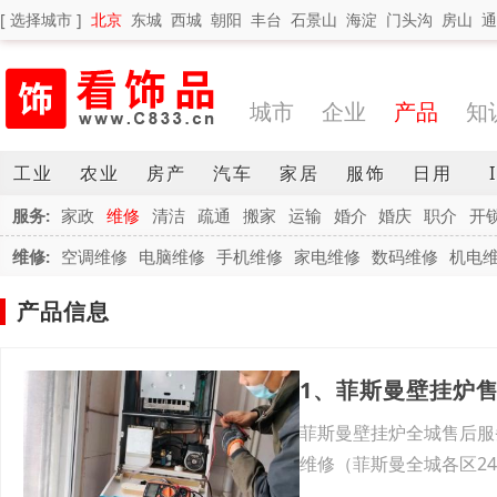
[ 选择城市 ]
北京
东城
西城
朝阳
丰台
石景山
海淀
门头沟
房山
通
城市
企业
产品
知
工业
农业
房产
汽车
家居
服饰
日用
服务:
家政
维修
清洁
疏通
搬家
运输
婚介
婚庆
职介
开
维修:
空调维修
电脑维修
手机维修
家电维修
数码维修
机电
产品信息
1、菲斯曼壁挂炉
菲斯曼壁挂炉全城售后服
维修（菲斯曼全城各区24