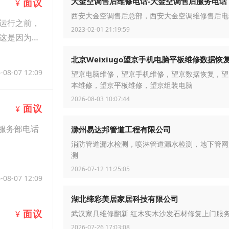
大金空调售后维修电话-大金空调售后服务电话
面议
¥
西安大金空调售后总部，西安大金空调维修售后电
运行之前，
2023-02-01 21:19:59
这是因为冷
北京Weixiugo望京手机电脑平板维修数据恢
-08-07 12:09
望京电脑维修，望京手机维修，望京数据恢复，望
本维修，望京平板维修，望京组装电脑
2026-08-03 10:07:44
面议
¥
服务部电话
滁州易达邦管道工程有限公司
消防管道漏水检测，喷淋管道漏水检测，地下管网
测
2026-07-12 11:25:05
-08-07 12:09
湖北缔彩美居家居科技有限公司
面议
¥
武汉家具维修翻新 红木实木沙发石材修复上门服
2026-07-26 17:03:08