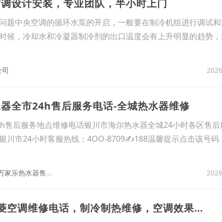
空调设计安装，专业团队，半小时上门
问题中央空调的循环水泵的开启，一般要在制冷机组进行调试和
时候，冷却水和冷凝器制冷剂的出口温度会有上升明显的趋势，
2026
公司
器全市24h售后服务电话-全城热水器维修
4h售后服务地点维修电话银川市海尔热水器全城24小时各区售后
川市24小时客服热线：4OO-8709✍188温馨提示点击该号码
万
家乐热水器售后维修电话-万家乐热水器售后服务电话
2026
10、温州瓯海区三菱空调维修电话，制冷制热维修，空调效果立竿见影