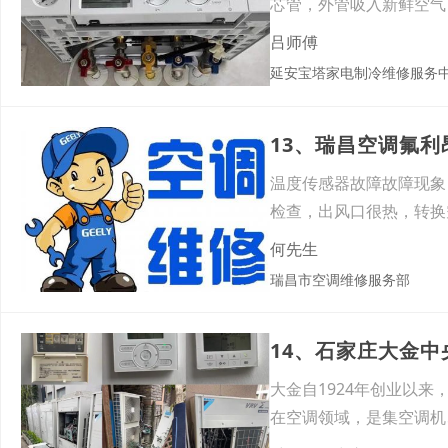
芯管，外管吸入新鲜空气
将烟
吕师傅
延安宝塔家电制冷维修服务
13、瑞昌空调氟
温度传感器故障故障现象
检查，出风口很热，转换
风扇
何先生
瑞昌市空调维修服务部
14、石家庄大金
大金自1924年创业以
在空调领域，是集空调机