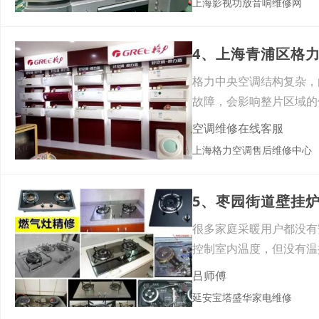
上海影视功放音响维修网
4、上海青浦区格
格力中央空调结构复杂，
故障，会影响整片区域的
制热
空调维修在线客服
上海格力空调售后维修中心
5、枣园街道壁挂
很多家庭采暖用户都没有
控制室内温度，但没有温
节能
吕师傅
延安宝塔盛华家电维修