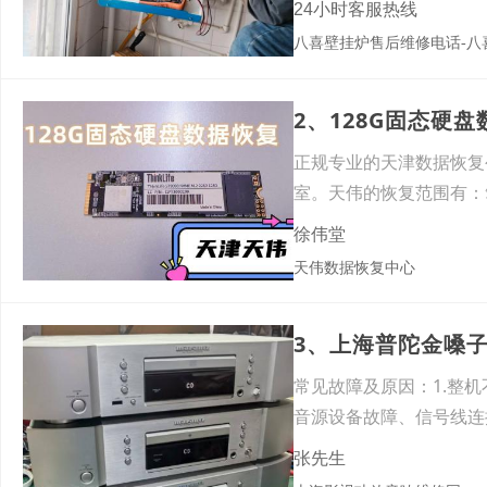
24小时客服热线
2、128G固态硬
正规专业的天津数据恢复
室。天伟的恢复范围有：
徐伟堂
天伟数据恢复中心
3、上海普陀金嗓
常见故障及原因：1.整
音源设备故障、信号线连
张先生