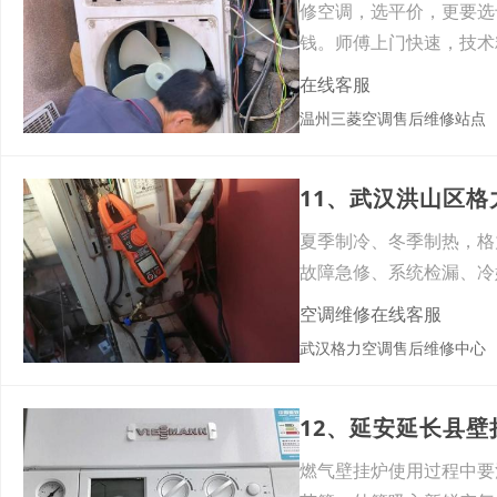
修空调，选平价，更要选
钱。师傅上门快速，技术
加价
在线客服
温州三菱空调售后维修站点
夏季制冷、冬季制热，格
故障急修、系统检漏、冷
务
空调维修在线客服
武汉格力空调售后维修中心
12、延安延长县
燃气壁挂炉使用过程中要