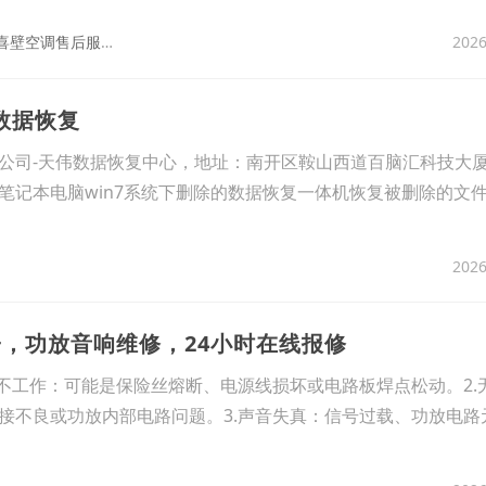
八
喜壁挂炉售后维修电话-八喜壁空调售后服务点电话
2026
盘数据恢复
公司-天伟数据恢复中心，地址：南开区鞍山西道百脑汇科技大厦60
笔记本电脑win7系统下删除的数据恢复一体机恢复被删除的文件
2026
子，功放音响维修，24小时在线报修
机不工作：可能是保险丝熔断、电源线损坏或电路板焊点松动。2.
接不良或功放内部电路问题。3.声音失真：信号过载、功放电路